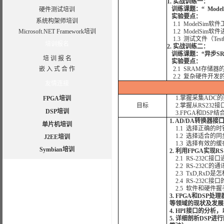
1. 实战训练一：
训练课题：“ Model
硬件测试培训
实验要点：
系统构架师培训
1.1 ModelSim软
Microsoft.NET Framework培训
1.2 ModelSim软
1.3 测试文件（Tes
培训报名
2. 实战训练二：
训练课题：“异步SR
培 训 报 名
实验要点：
嵌 入 式 合 作
2.1 SRAM存储
2.2 复杂硬件开发
友情连接
1.掌握采集ADC
FPGA培训
目标
2.掌握从RS232
DSP培训
3.FPGA和DSP
1. AD/DA转换器接
单片机培训
1.1 选择正确的
1.2 选择适合的
J2EE培训
1.3 选择有效的缓
Symbian培训
2. 利用FPGA实现R
2.1 RS-232C
2.2 RS-232C
2.3 TxD,RxD
2.4 RS-232C
2.5 软件和硬件
3. FPGA和DS
等领域的现状及发展
4. HPI接口的分析
5. 详细剖析DS