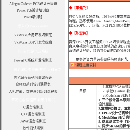
Allegro Cadence PCB设计高级班
◆
【李健飞】
Power Pcb设计培训班
FPGA课程金牌讲师，项目经验非常丰富，
Protel培训班
流程，熟练使用Alter、Xinlinx,Model
EDS/SOPC、、IP核、PCI PLX 905
嵌入式OS--VxWorks
◆
【陈宏伟】
VxWorks应用开发培训班
资深FPGA开发工程师,FPGA培训课程
VxWorks BSP开发高级班
直从事视频和图像处理领域的高速DSP
系统设计经验，精通TI公司的C6000系列高速
PowerPC嵌入式系统
更多师资力量请参见曙海师资团队
PowerPC系统开发培训班
课程进度安排
PLC编程/变频器/数控/人机界面
PLC编程系列培训课程表
变频器系列培训课程表
1.掌握FPGA系
目标
2. 掌握QuartusI
人机界面、数控系列培训课程表
3.ModelSim S
开发语言/数据库/软硬件测试
1. 三个设计基本
设计原则。
C语言培训班
2.掌握PS2协议
3. FPGA设计仿真
C++语言培训班
4. ModelSim SE
JAVA语言培训班
5. 仿真测试文件（Te
6. 异步SRAM的操
软件测试培训