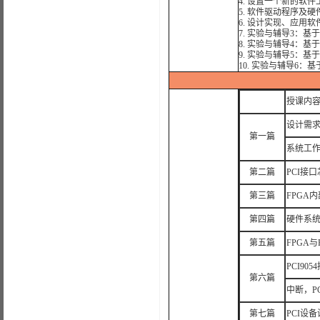
4. 设置一个新的软件
5. 软件驱动程序及
6. 设计实现、应用
7. 实验与辅导3：基于
8. 实验与辅导4：基
9. 实验与辅导5：基
10. 实验与辅导6：基
授课内
设计需
第一篇
系统工
第二篇
PCI接口
第三篇
FPGA
第四篇
硬件系
第五篇
FPGA与
PCI9
第六篇
中断，P
第七篇
PCI设