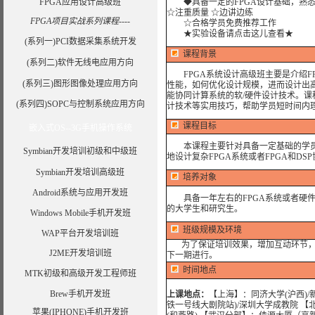
FPGA应用设计高级班
◆具备一定的FPGA设计基础，熟悉VHDL
☆注重质量 ☆边讲边练
FPGA项目实战系列课程----
☆合格学员免费推荐工作
★实验设备请点击这儿查看★
(系列一)PCI数据采集系统开发
课程背景
(系列二)软件无线电应用方向
FPGA系统设计高级班主要是介绍FP
(系列三)图形图像处理应用方向
性能，如何优化设计规模，进而设计出高
能协同计算系统的软/硬件设计技术。
(系列四)SOPC与控制系统应用方向
计技术等实用技巧，帮助学员短时间内
课程目标
嵌入式OS--3G手机操作系统
本课程主要针对具备一定基础的学员
Symbian开发培训初级和中级班
地设计复杂FPGA系统或者FPGA和DS
Symbian开发培训高级班
培养对象
Android系统与应用开发班
具备一年左右的FPGA系统或者硬件
的大学生和研究生。
Windows Mobile手机开发班
班级规模及环境
WAP平台开发培训班
为了保证培训效果，增加互动环节，我
J2ME开发培训班
下一期进行。
时间地点
MTK初级和高级开发工程师班
Brew手机开发班
上课地点：
【上海】：同济大学(沪西)/
铁一号线大剧院站)/深圳大学成教院 【
苹果(IPHONE)手机开发班