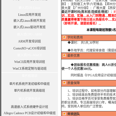
(和燕路) 【武汉分部】：佳源大厦（高
部】：沈阳理工大学/六宅臻品 【郑州分
嵌入式OS-Linux
景大厦 【广州分部】：广粮大厦 【西
最近开课时间(周末班/连续班/晚班）：
F
Linux应用开发班
训....实战、实操....从入门到精通....精准
质量赢得尊重节假日班火热报名中.....实战培训...
嵌入式Linux系统开发班
（即将开课，请提前报名）...
嵌入式Linux驱动开发班
本课程每期班限额5
嵌入式CPU--ARM
学时和费用
ARM开发培训班
◆课时： 共5天,30学时
CortexM3+uC/OS培训班
◆外地学员：代理安排食宿（需提
嵌入式OS--WinCE
最新优惠
WinCE应用开发培训班
◆
团体报名优惠措施：
两人95
WinCE系统定制与驱动班
使一个人也优惠500元。
同时报选
《FPGA应用设计初级
单片机培训
质量保障
单片机系统开发初级和中级班
单片机系统开发高级班
1、培训过程中，如有部分内容理解
2、培训结束后免费提供半年的技术
3、培训合格学员可享受免费推荐就业
嵌入式硬件设计
的职业资质。专注高端培训13年，曙海
同，受到用人单位的广泛赞誉。
高速嵌入式系统硬件设计班
Allegro Cadence PCB设计初级和中级班
师资团队