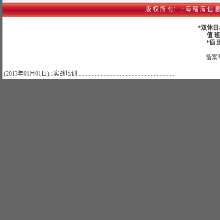
版 权 所 有：上海 曙 海 信 息 网 络
*双休
值 班
*值 班
备案号
.(2013年01月01日)...实战培训..................................................................